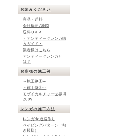
お読みください
商品・送料
会社概要/地図
送料Ｑ＆Ａ
・アンティークレンガ購
入ガイド・
業者様はこちら
アンティークレンガと
は？
お客様の施工例
～施工例①～
～施工例②～
モザイカルチャー世界博
2009
レンガの施工方法
レンガde通路作り
ペイビングパターン（敷
き模様）