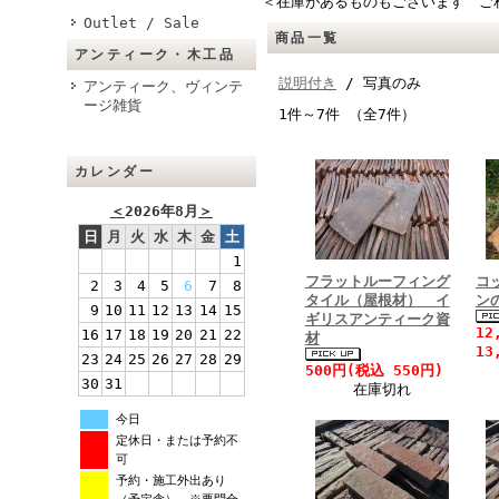
＜在庫があるものもございます ご
Outlet / Sale
商品一覧
アンティーク・木工品
説明付き
/ 写真のみ
アンティーク、ヴィンテ
ージ雑貨
1件～7件 （全7件）
カレンダー
＜
2026年8月
＞
日
月
火
水
木
金
土
1
フラットルーフィング
コ
2
3
4
5
6
7
8
タイル（屋根材） イ
ン
9
10
11
12
13
14
15
ギリスアンティーク資
12
16
17
18
19
20
21
22
材
13
23
24
25
26
27
28
29
500円(税込 550円)
30
31
在庫切れ
今日
定休日・または予約不
可
予約・施工外出あり