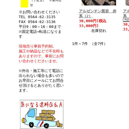
（予定含） ※要問合
せ
アルゼンチン斑岩 赤
ア
※お問い合わせください
系（2）
系
TEL 0564-62-3135
30,000円(税込
FAX 0564-62-3136
30
33,000円)
平日9：00～16：00まで
33
在庫切れ
※固定電話→転送になりま
す
1件～7件 （全7件）
現地売り事前予約制。
施工や納品などで不在時も
ありますので、事前にお問
い合わせくださいませ。
※外出・施工等にて電話に
出られない場合も多いので
お早目にメールにてお問合
せ頂けるとありがたく思い
ます。