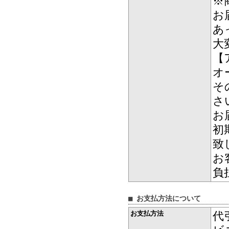
※
お
あ
大
【
オ
そ
さ
お
初
致
お
負
■ お支払方法について
お支払方法
代