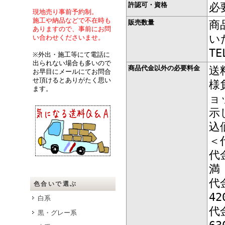
許認可・資格
必
現地売り事前予約制。
施工や納品などで不在時も
販売数量
商
ありますので、事前にお問
い
い合わせくださいませ。
T
※外出・施工等にて電話に
出られない場合も多いので
商品代金以外の必要料金
送
お早目にメールにてお問合
せ頂けるとありがたく思い
様
ます。
ョ
示
込
＜
代
代
色合いで選ぶ
4
白系
代
黒・グレー系