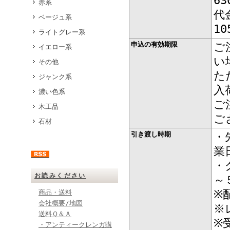
6
赤系
代
ベージュ系
1
ライトグレー系
申込の有効期限
ご
イエロー系
い
その他
た
ジャンク系
入
濃い色系
ご
木工品
ご
石材
引き渡し時期
・
業
・
お読みください
～
※
商品・送料
会社概要/地図
※
送料Ｑ＆Ａ
※
・アンティークレンガ購