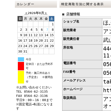
カレンダー
特定商取引法に関する表示
＜
2026年8月
＞
■ 店舗情報
日
月
火
水
木
金
土
ショップ名
ほ
1
2
3
4
5
6
7
8
販売業者
ア
9
10
11
12
13
14
15
販売責任者
武
16
17
18
19
20
21
22
23
24
25
26
27
28
29
所在地
4
30
31
11
今日
電話番号
05
定休日・または予約不
可
FAX番号
05
予約・施工外出あり
（予定含） ※要問合
メールアドレス
ta
せ
※お問い合わせください
ホームページ
ht
TEL 0564-62-3135
FAX 0564-62-3136
取扱商品
ア
平日9：00～16：00まで
※固定電話→転送になりま
オ
す