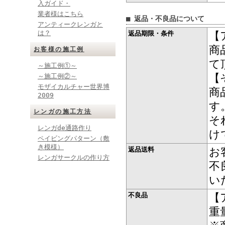
入ガイド・
業者様はこちら
■ 返品・不良品について
アンティークレンガと
は？
返品期限・条件
【
商
お客様の施工例
て
～施工例①～
【
～施工例②～
モザイカルチャー世界博
商
2009
す
レンガの施工方法
そ
レンガde通路作り
け
ペイビングパターン（敷
き模様）
返品送料
お
レンガサークルの作り方
不
い
不良品
【
重