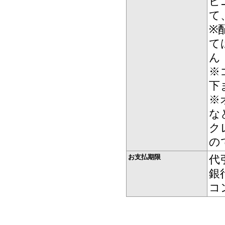
ビ
て
※
て
ん
※
下
※
な
ク
の
お支払期限
代
銀
コ