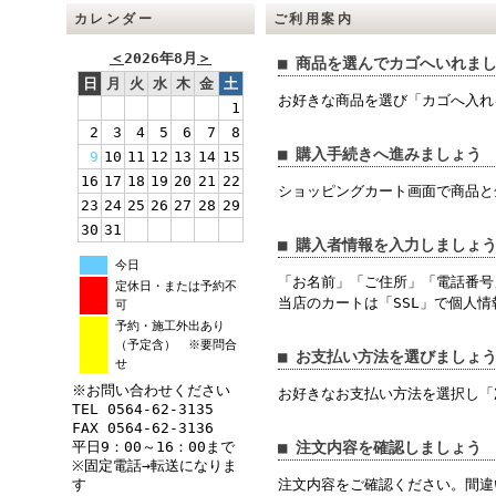
カレンダー
ご利用案内
＜
2026年8月
＞
■ 商品を選んでカゴへいれま
日
月
火
水
木
金
土
お好きな商品を選び「カゴへ入れ
1
2
3
4
5
6
7
8
■ 購入手続きへ進みましょう
9
10
11
12
13
14
15
16
17
18
19
20
21
22
ショッピングカート画面で商品と
23
24
25
26
27
28
29
30
31
■ 購入者情報を入力しましょ
今日
「お名前」「ご住所」「電話番号
定休日・または予約不
当店のカートは「SSL」で個人
可
予約・施工外出あり
（予定含） ※要問合
■ お支払い方法を選びましょ
せ
※お問い合わせください
お好きなお支払い方法を選択し「
TEL 0564-62-3135
FAX 0564-62-3136
平日9：00～16：00まで
■ 注文内容を確認しましょう
※固定電話→転送になりま
す
注文内容をご確認ください。間違