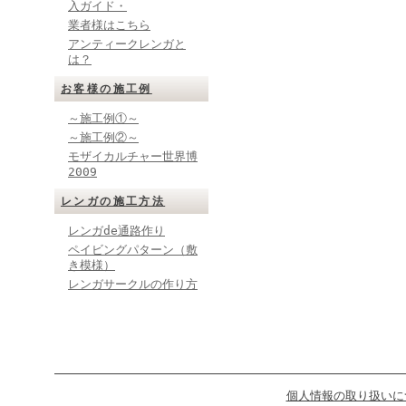
入ガイド・
業者様はこちら
アンティークレンガと
は？
お客様の施工例
～施工例①～
～施工例②～
モザイカルチャー世界博
2009
レンガの施工方法
レンガde通路作り
ペイビングパターン（敷
き模様）
レンガサークルの作り方
個人情報の取り扱いに