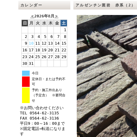
カレンダー
アルゼンチン斑岩 赤系（2）
＜
2026年8月
＞
日
月
火
水
木
金
土
1
2
3
4
5
6
7
8
9
10
11
12
13
14
15
16
17
18
19
20
21
22
23
24
25
26
27
28
29
30
31
今日
定休日・または予約不
可
予約・施工外出あり
（予定含） ※要問合
せ
※お問い合わせください
TEL 0564-62-3135
FAX 0564-62-3136
平日9：00～16：00まで
※固定電話→転送になりま
す