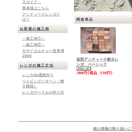
入ガイド・
業者様はこちら
アンティークレンガと
は？
関連商品
お客様の施工例
～施工例①～
～施工例②～
モザイカルチャー世界博
2009
並型アンティーク耐火レ
ンガ ベーシック
レンガの施工方法
300円(税込 330円)
レンガde通路作り
ペイビングパターン（敷
き模様）
レンガサークルの作り方
個人情報の取り扱いに