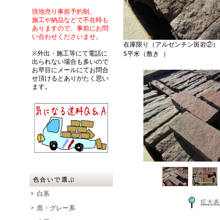
現地売り事前予約制。
施工や納品などで不在時も
ありますので、事前にお問
い合わせくださいませ。
在庫限り（アルゼンチン斑岩②）
※外出・施工等にて電話に
5平米（敷き ）
出られない場合も多いので
お早目にメールにてお問合
せ頂けるとありがたく思い
ます。
色合いで選ぶ
白系
拡大表
黒・グレー系