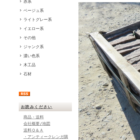
赤系
ベージュ系
ライトグレー系
イエロー系
その他
ジャンク系
濃い色系
木工品
石材
お読みください
商品・送料
会社概要/地図
送料Ｑ＆Ａ
・アンティークレンガ購