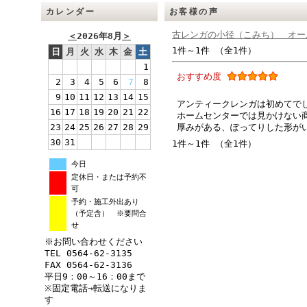
カレンダー
お客様の声
古レンガの小径（こみち） オー
＜
2026年8月
＞
1件～1件 （全1件）
日
月
火
水
木
金
土
1
おすすめ度
2
3
4
5
6
7
8
9
10
11
12
13
14
15
アンティークレンガは初めてで
16
17
18
19
20
21
22
ホームセンターでは見かけない
23
24
25
26
27
28
29
厚みがある、ぽってりした形が
30
31
1件～1件 （全1件）
今日
定休日・または予約不
可
予約・施工外出あり
（予定含） ※要問合
せ
※お問い合わせください
TEL 0564-62-3135
FAX 0564-62-3136
平日9：00～16：00まで
※固定電話→転送になりま
す