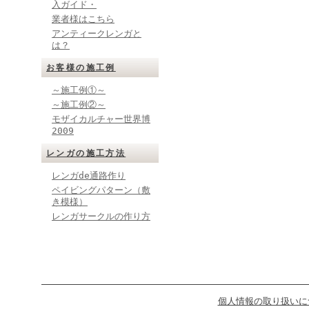
入ガイド・
業者様はこちら
アンティークレンガと
は？
お客様の施工例
～施工例①～
～施工例②～
モザイカルチャー世界博
2009
レンガの施工方法
レンガde通路作り
ペイビングパターン（敷
き模様）
レンガサークルの作り方
個人情報の取り扱いに