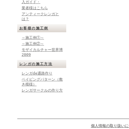
入ガイド・
業者様はこちら
アンティークレンガと
は？
お客様の施工例
～施工例①～
～施工例②～
モザイカルチャー世界博
2009
レンガの施工方法
レンガde通路作り
ペイビングパターン（敷
き模様）
レンガサークルの作り方
個人情報の取り扱いに