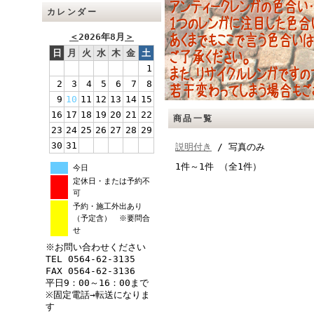
カレンダー
＜
2026年8月
＞
日
月
火
水
木
金
土
1
2
3
4
5
6
7
8
9
10
11
12
13
14
15
16
17
18
19
20
21
22
商品一覧
23
24
25
26
27
28
29
30
31
説明付き
/ 写真のみ
1件～1件 （全1件）
今日
定休日・または予約不
可
予約・施工外出あり
（予定含） ※要問合
せ
※お問い合わせください
TEL 0564-62-3135
FAX 0564-62-3136
平日9：00～16：00まで
※固定電話→転送になりま
す