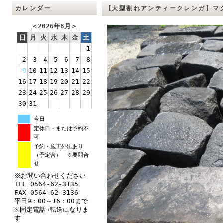
カレンダー
【大型割れアンティークレンガ】
＜
2026年8月
＞
日
月
火
水
木
金
土
1
2
3
4
5
6
7
8
9
10
11
12
13
14
15
16
17
18
19
20
21
22
23
24
25
26
27
28
29
30
31
今日
定休日・または予約不
可
予約・施工外出あり
（予定含） ※要問合
せ
※お問い合わせください
TEL 0564-62-3135
FAX 0564-62-3136
平日9：00～16：00まで
※固定電話→転送になりま
す