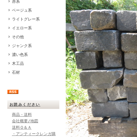
赤系
ベージュ系
ライトグレー系
イエロー系
その他
ジャンク系
濃い色系
木工品
石材
お読みください
商品・送料
会社概要/地図
送料Ｑ＆Ａ
・アンティークレンガ購