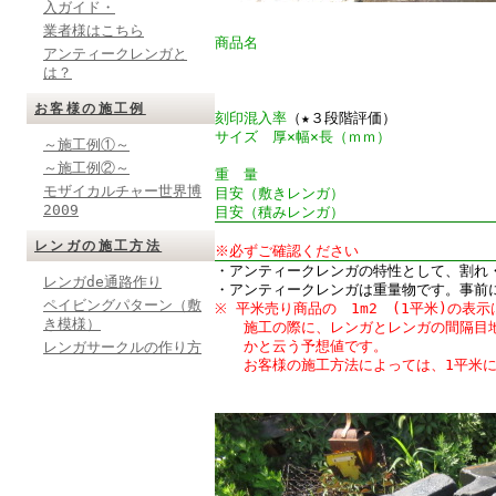
入ガイド・
業者様はこちら
商品名
アンティークレンガと
は？
お客様の施工例
刻印混入率
（★３段階評価）
サイズ 厚×幅×長（ｍｍ）
～施工例①～
～施工例②～
重 量
モザイカルチャー世界博
目安（敷きレンガ）
2009
目安（積みレンガ）
レンガの施工方法
※必ずご確認ください
・アンティークレンガの特性として、割れ
レンガde通路作り
・アンティークレンガは重量物です。事前
ペイビングパターン（敷
※ 平米売り商品の 1m
2
(1平米)の表
き模様）
施工の際に、レンガとレンガの間隔目地
かと云う予想値です。
レンガサークルの作り方
お客様の施工方法によっては、1平米に