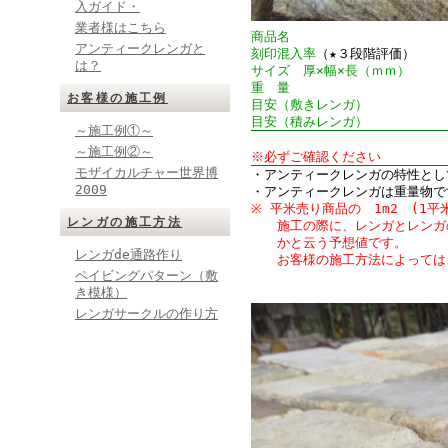
入ガイド・
業者様はこちら
商品名
アンティークレンガと
刻印混入率
（★３段階評価）
は？
サイズ 厚×幅×長（ｍｍ）
重 量
お客様の施工例
目安（敷きレンガ）
目安（積みレンガ）
～施工例①～
～施工例②～
※必ずご確認ください
モザイカルチャー世界博
・アンティークレンガの特性とし
2009
・アンティークレンガは重量物で
※ 平米売り商品の 1m
2
(1平
レンガの施工方法
施工の際に、レンガとレンガの
かと云う予想値です。
レンガde通路作り
お客様の施工方法によっては、
ペイビングパターン（敷
き模様）
レンガサークルの作り方