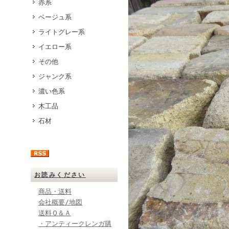
赤系
ベージュ系
ライトグレー系
イエロー系
その他
ジャンク系
濃い色系
木工品
石材
お読みください
商品・送料
会社概要/地図
送料Ｑ＆Ａ
・アンティークレンガ購