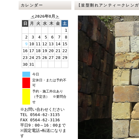
カレンダー
【並型割れアンティークレン
＜
2026年8月
＞
日
月
火
水
木
金
土
1
2
3
4
5
6
7
8
9
10
11
12
13
14
15
16
17
18
19
20
21
22
23
24
25
26
27
28
29
30
31
今日
定休日・または予約不
可
予約・施工外出あり
（予定含） ※要問合
せ
※お問い合わせください
TEL 0564-62-3135
FAX 0564-62-3136
平日9：00～16：00まで
※固定電話→転送になりま
す